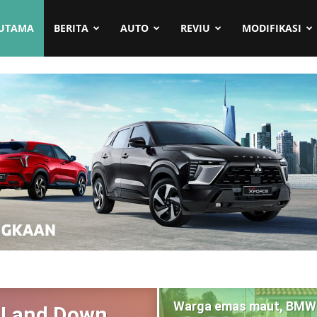
UTAMA
BERITA
AUTO
REVIU
MODIFIKASI
Warga emas maut, BMW
 Land Down