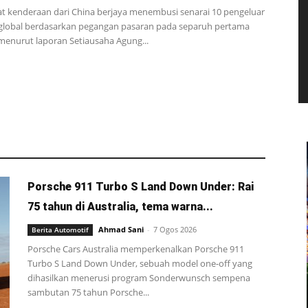
kat kenderaan dari China berjaya menembusi senarai 10 pengeluar
global berdasarkan pegangan pasaran pada separuh pertama
 menurut laporan Setiausaha Agung...
Porsche 911 Turbo S Land Down Under: Rai
75 tahun di Australia, tema warna...
Ahmad Sani
-
7 Ogos 2026
Berita Automotif
Porsche Cars Australia memperkenalkan Porsche 911
Turbo S Land Down Under, sebuah model one-off yang
dihasilkan menerusi program Sonderwunsch sempena
sambutan 75 tahun Porsche...