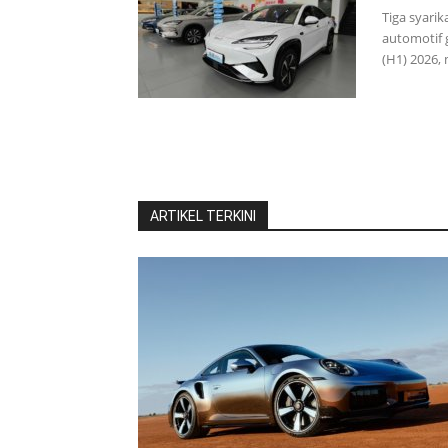
Tiga syari
automotif 
(H1) 2026,
ARTIKEL TERKINI