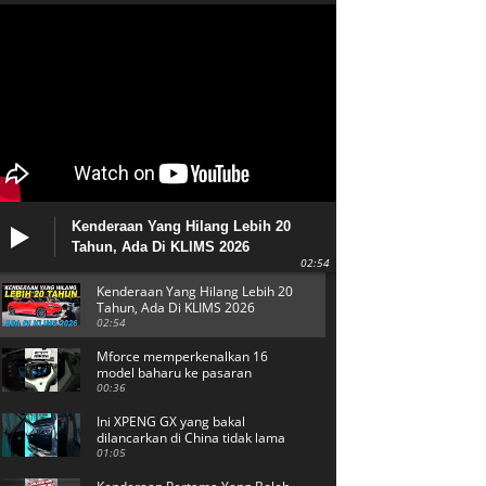
Kenderaan Yang Hilang Lebih 20
Tahun, Ada Di KLIMS 2026
02:54
Kenderaan Yang Hilang Lebih 20
Tahun, Ada Di KLIMS 2026
02:54
Mforce memperkenalkan 16
model baharu ke pasaran
tempatan, salah satu adalah
00:36
WMoto Griffin 250.
Ini XPENG GX yang bakal
dilancarkan di China tidak lama
lagi. Mewah!
01:05