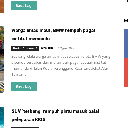
Baca Lagi
M
Warga emas maut, BMW rempuh pagar
institut memandu
AZH IBR
-
7 Ogos 2026
Berita Automotif
Seorang lelaki warga emas maut selepas kereta BMW yang
dipandu terbabas dan merempuh pagar sebuah institut
memandu di Jalan Kuala Terengganu-Kuantan, dekat Alur
Tuman...
Baca Lagi
SUV ‘terbang’ rempuh pintu masuk balai
pelepasan KKIA