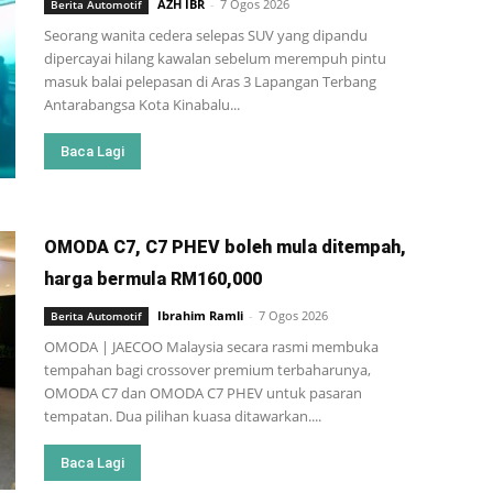
AZH IBR
-
7 Ogos 2026
Berita Automotif
Seorang wanita cedera selepas SUV yang dipandu
dipercayai hilang kawalan sebelum merempuh pintu
masuk balai pelepasan di Aras 3 Lapangan Terbang
Antarabangsa Kota Kinabalu...
Baca Lagi
OMODA C7, C7 PHEV boleh mula ditempah,
harga bermula RM160,000
Ibrahim Ramli
-
7 Ogos 2026
Berita Automotif
OMODA | JAECOO Malaysia secara rasmi membuka
tempahan bagi crossover premium terbaharunya,
OMODA C7 dan OMODA C7 PHEV untuk pasaran
tempatan. Dua pilihan kuasa ditawarkan....
Baca Lagi