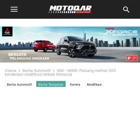
Utama
Berita Automotif
IAM – MIME: Peluang melihat 300
kenderaan modifikasi terbaik Malaysia
Berita Automotif
Berita Tempatan
Kereta
Modifikasi