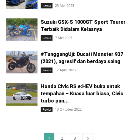
23 Mei 2023
Reviu
Suzuki GSX-S 1000GT Sport Tourer
Terbaik Didalam Kelasnya
7 Mei 2023
Reviu
#TunggangUji: Ducati Monster 937
(2021), agresif dan berdaya saing
12 April 2023
Reviu
Honda Civic RS e:HEV buka untuk
tempahan – Kuasa luar biasa, Civic
turbo pun...
13 Oktober 2022
Reviu
1
2
3