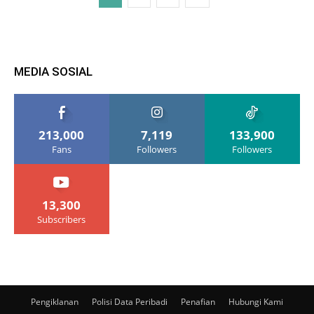
MEDIA SOSIAL
213,000
7,119
133,900
Fans
Followers
Followers
13,300
Subscribers
Pengiklanan
Polisi Data Peribadi
Penafian
Hubungi Kami