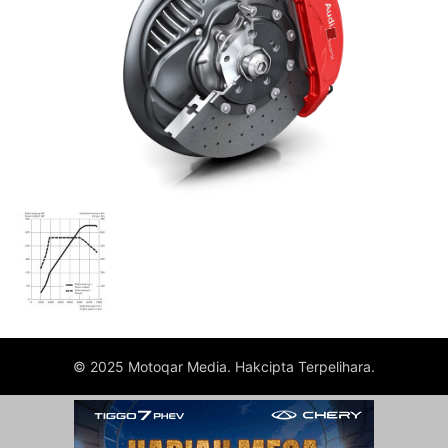
© 2025 Motoqar Media. Hakcipta Terpelihara.