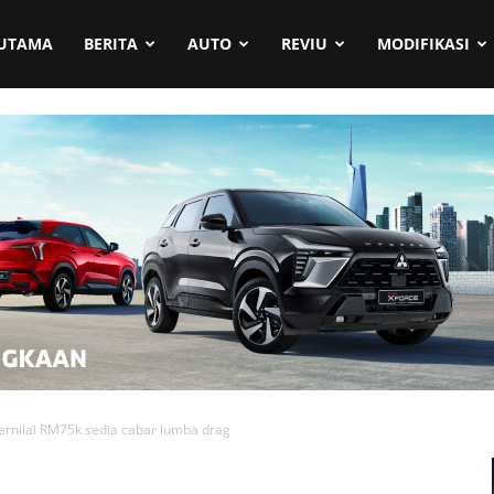
UTAMA
BERITA
AUTO
REVIU
MODIFIKASI
ernilai RM75k sedia cabar lumba drag