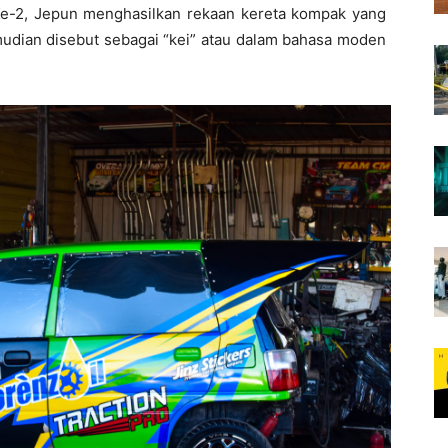
Ke-2, Jepun menghasilkan rekaan kereta kompak yang
 kemudian disebut sebagai “kei” atau dalam bahasa moden