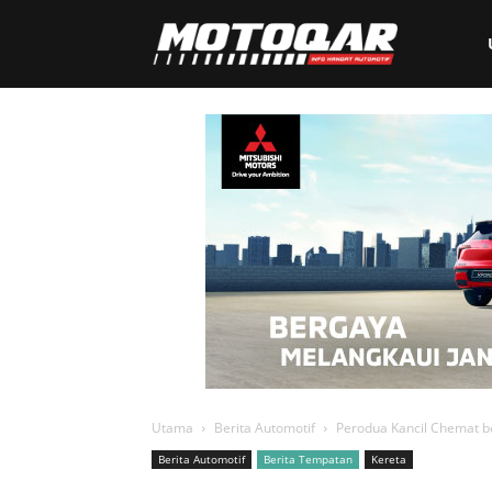
Motoqar
Utama
Berita Automotif
Perodua Kancil Chemat b
Berita Automotif
Berita Tempatan
Kereta