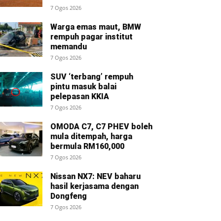
7 Ogos 2026
Warga emas maut, BMW
rempuh pagar institut
memandu
7 Ogos 2026
SUV ‘terbang’ rempuh
pintu masuk balai
pelepasan KKIA
7 Ogos 2026
OMODA C7, C7 PHEV boleh
mula ditempah, harga
bermula RM160,000
7 Ogos 2026
Nissan NX7: NEV baharu
hasil kerjasama dengan
Dongfeng
7 Ogos 2026