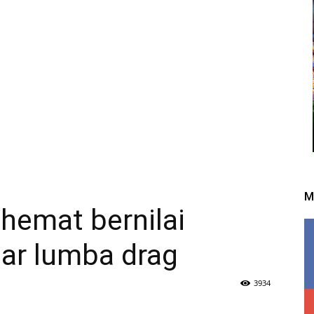
M
hemat bernilai
ar lumba drag
3934