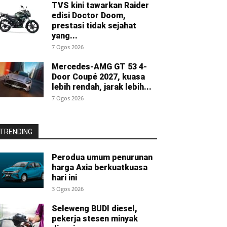
TVS kini tawarkan Raider
edisi Doctor Doom,
prestasi tidak sejahat
yang...
7 Ogos 2026
Mercedes-AMG GT 53 4-
Door Coupé 2027, kuasa
lebih rendah, jarak lebih...
7 Ogos 2026
TRENDING
Perodua umum penurunan
harga Axia berkuatkuasa
hari ini
3 Ogos 2026
Seleweng BUDI diesel,
pekerja stesen minyak