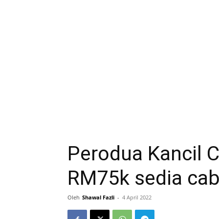
Perodua Kancil C
RM75k sedia cab
Oleh
Shawal Fazli
-
4 April 2022