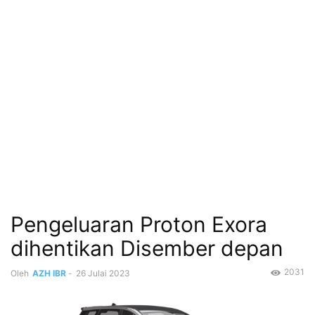
Pengeluaran Proton Exora
dihentikan Disember depan
2031
Oleh
AZH IBR
-
26 Julai 2023