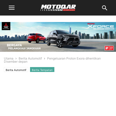
Utama
Berita Automotif
Pengeluaran Proton Exora dihentikan
Disember depan
Berita Automotif
Berita Tempatan