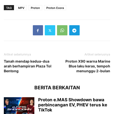
TAG
MPV
Proton
Proton Exora
Artikel sebelumnya
Artikel seterusnya
Tanah mendap kedua-dua
Proton X90 warna Marine
arah berhampiran Plaza Tol
Blue laku keras, tempoh
Bentong
menunggu 2-bulan
BERITA BERKAITAN
Proton e.MAS Showdown bawa
perbincangan EV, PHEV terus ke
TikTok