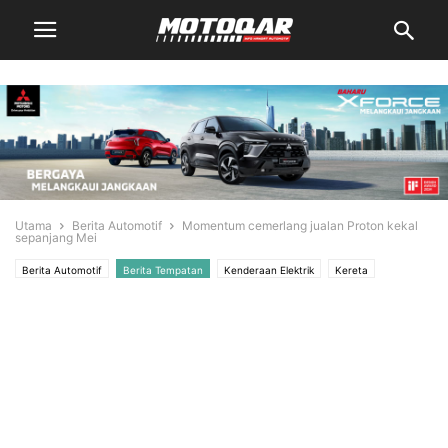
Utama
Berita Automotif
Momentum cemerlang jualan Proton kekal
sepanjang Mei
Berita Automotif
Berita Tempatan
Kenderaan Elektrik
Kereta