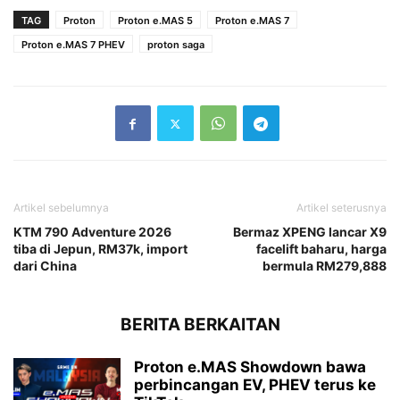
TAG
Proton
Proton e.MAS 5
Proton e.MAS 7
Proton e.MAS 7 PHEV
proton saga
Artikel sebelumnya
Artikel seterusnya
KTM 790 Adventure 2026
Bermaz XPENG lancar X9
tiba di Jepun, RM37k, import
facelift baharu, harga
dari China
bermula RM279,888
BERITA BERKAITAN
Proton e.MAS Showdown bawa
perbincangan EV, PHEV terus ke