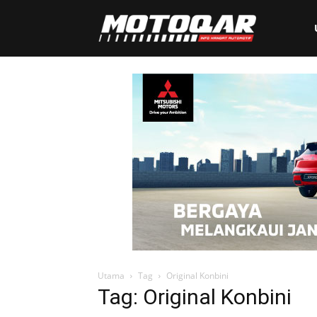
Motoqar
Utama
Tag
Original Konbini
Tag: Original Konbini