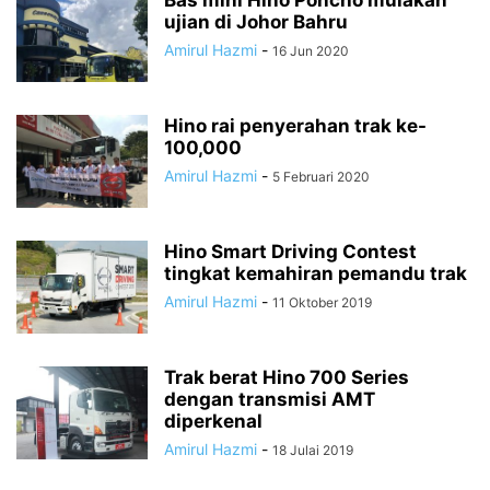
Bas mini Hino Poncho mulakan
ujian di Johor Bahru
Amirul Hazmi
-
16 Jun 2020
Hino rai penyerahan trak ke-
100,000
Amirul Hazmi
-
5 Februari 2020
Hino Smart Driving Contest
tingkat kemahiran pemandu trak
Amirul Hazmi
-
11 Oktober 2019
Trak berat Hino 700 Series
dengan transmisi AMT
diperkenal
Amirul Hazmi
-
18 Julai 2019