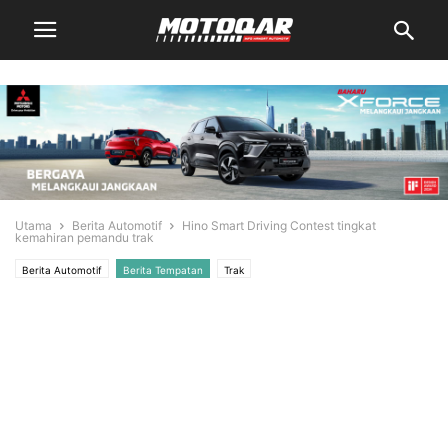
Utama
Berita Automotif
Hino Smart Driving Contest tingkat
kemahiran pemandu trak
Berita Automotif
Berita Tempatan
Trak