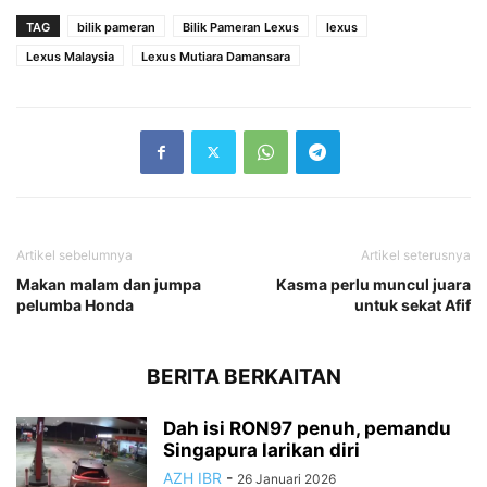
TAG
bilik pameran
Bilik Pameran Lexus
lexus
Lexus Malaysia
Lexus Mutiara Damansara
Artikel sebelumnya
Artikel seterusnya
Makan malam dan jumpa
Kasma perlu muncul juara
pelumba Honda
untuk sekat Afif
BERITA BERKAITAN
Dah isi RON97 penuh, pemandu
Singapura larikan diri
AZH IBR
-
26 Januari 2026