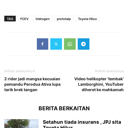
TAG
FCEV
hidrogen
prototaip
Toyota Hilux
Artikel sebelumnya
Artikel seterusnya
2 rider jadi mangsa kecuaian
Video helikopter ‘tembak’
pemandu Perodua Ativa lupa
Lamborghini, YouTuber
tarik brek tangan
diheret ke mahkamah
BERITA BERKAITAN
Setahun tiada insurans , JPJ sita
Toyota Hilux