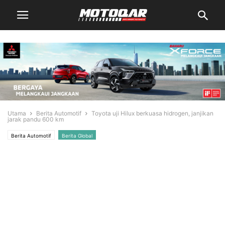
Utama
Berita Automotif
Toyota uji Hilux berkuasa hidrogen, janjikan
jarak pandu 600 km
Berita Automotif
Berita Global