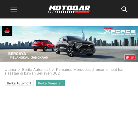
Utama
Berita Automotif
Pemandu Mercedes direman empat hari,
siasatan di bawah Seksyen 302
Berita Automotif
Berita Tempatan