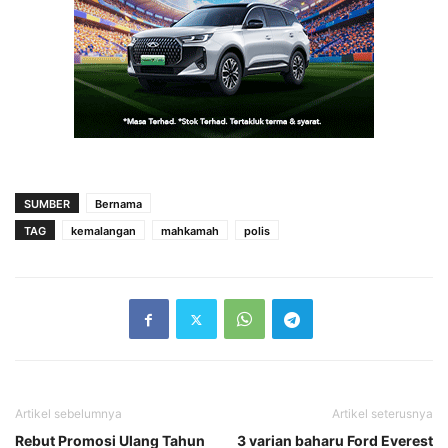
SUMBER
Bernama
TAG
kemalangan
mahkamah
polis
Artikel sebelumnya
Artikel seterusnya
Rebut Promosi Ulang Tahun
3 varian baharu Ford Everest