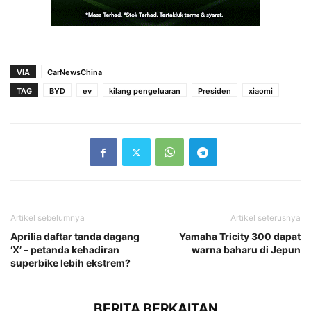
VIA
CarNewsChina
TAG
BYD
ev
kilang pengeluaran
Presiden
xiaomi
Artikel sebelumnya
Artikel seterusnya
Aprilia daftar tanda dagang
Yamaha Tricity 300 dapat
‘X’ – petanda kehadiran
warna baharu di Jepun
superbike lebih ekstrem?
BERITA BERKAITAN