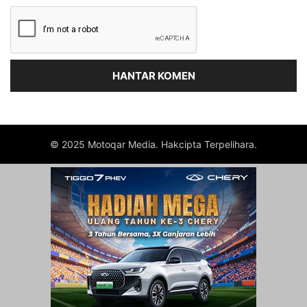
© 2025 Motoqar Media. Hakcipta Terpelihara.