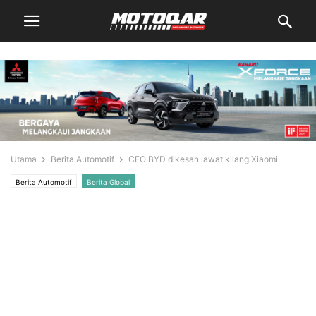
Utama
Berita Automotif
CEO BYD dikesan lawat kilang Xiaomi
Berita Automotif
Berita Global