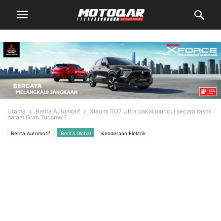
Utama
Berita Automotif
Xiaomi SU7 Ultra bakal muncul secara rasmi
dalam Gran Turismo 7
Berita Automotif
Berita Global
Kenderaan Elektrik