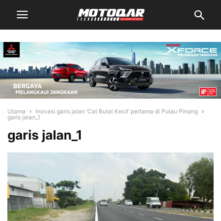
Utama
Inovasi garis jalan ‘Cat Bulat Kecil’ pertama di Pulau Pinang
garis jalan_1
garis jalan_1