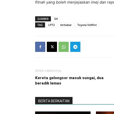
fitnah yang boleh menjejaskan imej dan repu
SUMBER
SH
TAG
LPT2
terbakar
Toyota Vellfire
Artikel sebelumnya
Kereta gelongsor masuk sungai, dua
beradik lemas
BERITA BERKAITAN