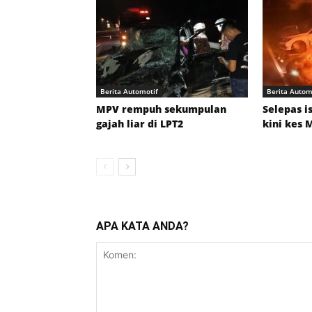
Berita Automotif
Berita Autom
MPV rempuh sekumpulan
Selepas i
gajah liar di LPT2
kini kes 
APA KATA ANDA?