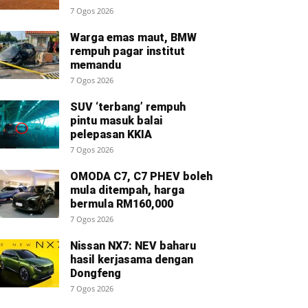
7 Ogos 2026
Warga emas maut, BMW
rempuh pagar institut
memandu
7 Ogos 2026
SUV ‘terbang’ rempuh
pintu masuk balai
pelepasan KKIA
7 Ogos 2026
OMODA C7, C7 PHEV boleh
mula ditempah, harga
bermula RM160,000
7 Ogos 2026
Nissan NX7: NEV baharu
hasil kerjasama dengan
Dongfeng
7 Ogos 2026