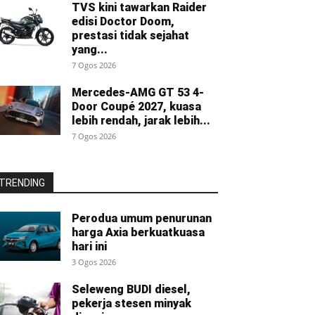
TVS kini tawarkan Raider
edisi Doctor Doom,
prestasi tidak sejahat
yang...
7 Ogos 2026
Mercedes-AMG GT 53 4-
Door Coupé 2027, kuasa
lebih rendah, jarak lebih...
7 Ogos 2026
TRENDING
Perodua umum penurunan
harga Axia berkuatkuasa
hari ini
3 Ogos 2026
Seleweng BUDI diesel,
pekerja stesen minyak