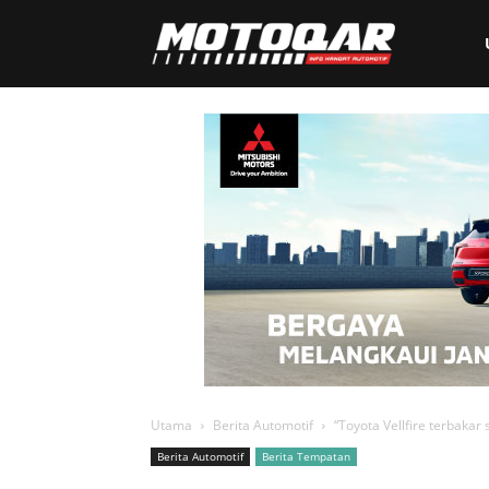
Motoqar
Utama
Berita Automotif
“Toyota Vellfire terbakar
Berita Automotif
Berita Tempatan