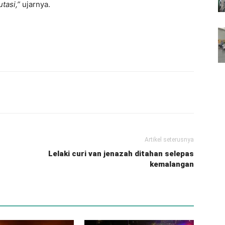
tasi,”
ujarnya.
Artikel seterusnya
Lelaki curi van jenazah ditahan selepas
kemalangan