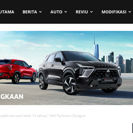
UTAMA
BERITA
AUTO
REVIU
MODIFIKASI
 sudah berusia lebih 15 tahun,” Ahli Parlimen Dungun