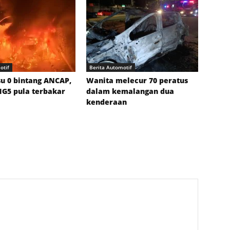
otif
Berita Automotif
su 0 bintang ANCAP,
Wanita melecur 70 peratus
MG5 pula terbakar
dalam kemalangan dua
kenderaan