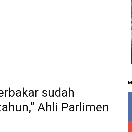
M
terbakar sudah
tahun,” Ahli Parlimen