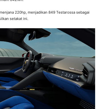
k menjana 220hp, menjadikan 849 Testarossa sebagai
lkan setakat ini.