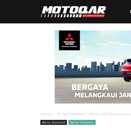
Motoqar
Utama
Berita Automotif
Ferrari 849 Testarossa m
Berita Automotif
Berita Tempatan