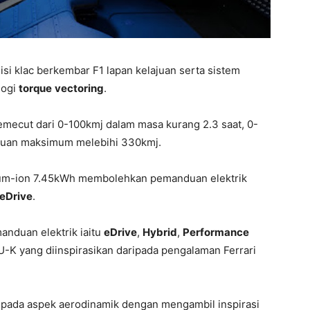
si klac berkembar F1 lapan kelajuan serta sistem
logi
torque
vectoring
.
mecut dari 0-100kmj dalam masa kurang 2.3 saat, 0-
ajuan maksimum melebihi 330kmj.
hium-ion 7.45kWh membolehkan pemanduan elektrik
eDrive
.
nduan elektrik iaitu
eDrive
,
Hybrid
,
Performance
U-K yang diinspirasikan daripada pengalaman Ferrari
epada aspek aerodinamik dengan mengambil inspirasi