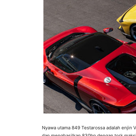
Nyawa utama 849 Testarossa adalah enjin V
dan menghasilkan 830hp dengan tork mak