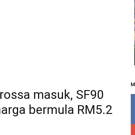
M
arossa masuk, SF90
 harga bermula RM5.2