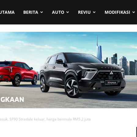
UTAMA
BERITA
AUTO
REVIU
MODIFIKASI
asuk, SF90 Stradale keluar, harga bermula RM5.2 juta