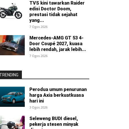
TVS kini tawarkan Raider
edisi Doctor Doom,
prestasi tidak sejahat
yang...
7 Ogos 2026
Mercedes-AMG GT 53 4-
Door Coupé 2027, kuasa
lebih rendah, jarak lebih...
7 Ogos 2026
TRENDING
Perodua umum penurunan
harga Axia berkuatkuasa
hari ini
3 Ogos 2026
Seleweng BUDI diesel,
pekerja stesen minyak