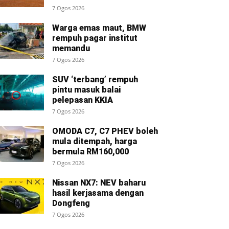
7 Ogos 2026
Warga emas maut, BMW
rempuh pagar institut
memandu
7 Ogos 2026
SUV ‘terbang’ rempuh
pintu masuk balai
pelepasan KKIA
7 Ogos 2026
OMODA C7, C7 PHEV boleh
mula ditempah, harga
bermula RM160,000
7 Ogos 2026
Nissan NX7: NEV baharu
hasil kerjasama dengan
Dongfeng
7 Ogos 2026