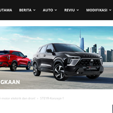
UTAMA
BERITA
AUTO
REVIU
MODIFIKASI
5 motor elektrik dan dron!
STEYR-Konzept-1