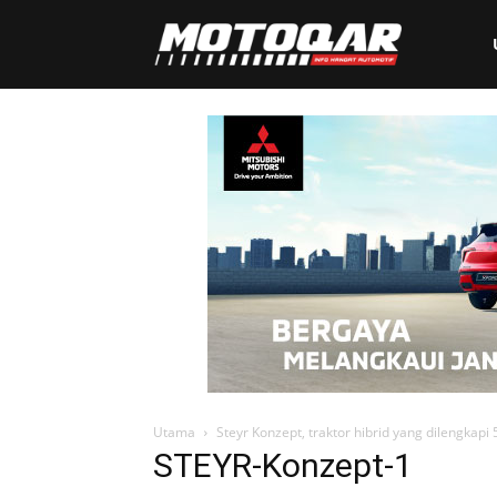
Motoqar
Utama
Steyr Konzept, traktor hibrid yang dilengkapi 
STEYR-Konzept-1