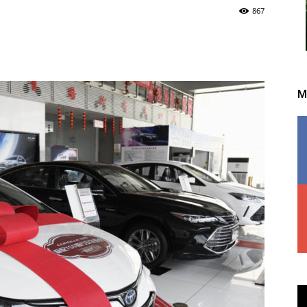
867
M