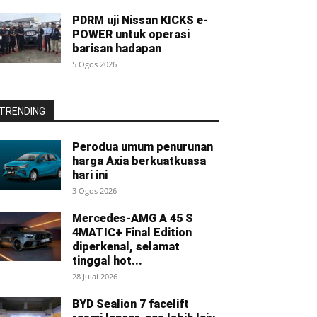
PDRM uji Nissan KICKS e-
POWER untuk operasi
barisan hadapan
5 Ogos 2026
TRENDING
Perodua umum penurunan
harga Axia berkuatkuasa
hari ini
3 Ogos 2026
Mercedes-AMG A 45 S
4MATIC+ Final Edition
diperkenal, selamat
tinggal hot...
28 Julai 2026
BYD Sealion 7 facelift