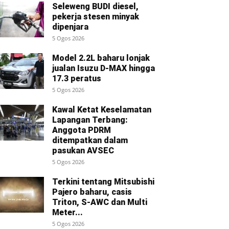
Seleweng BUDI diesel,
pekerja stesen minyak
dipenjara
5 Ogos 2026
Model 2.2L baharu lonjak
jualan Isuzu D-MAX hingga
17.3 peratus
5 Ogos 2026
Kawal Ketat Keselamatan
Lapangan Terbang:
Anggota PDRM
ditempatkan dalam
pasukan AVSEC
5 Ogos 2026
Terkini tentang Mitsubishi
Pajero baharu, casis
Triton, S-AWC dan Multi
Meter...
5 Ogos 2026