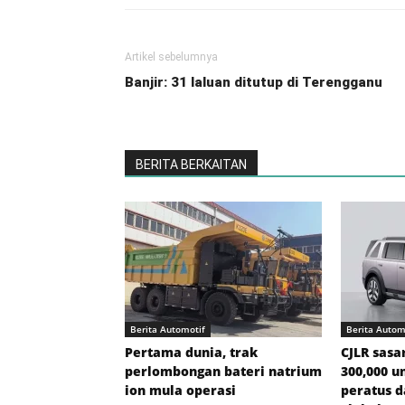
Artikel sebelumnya
Banjir: 31 laluan ditutup di Terengganu
BERITA BERKAITAN
Berita Automotif
Berita Autom
Pertama dunia, trak
CJLR sasa
perlombongan bateri natrium
300,000 u
ion mula operasi
peratus d