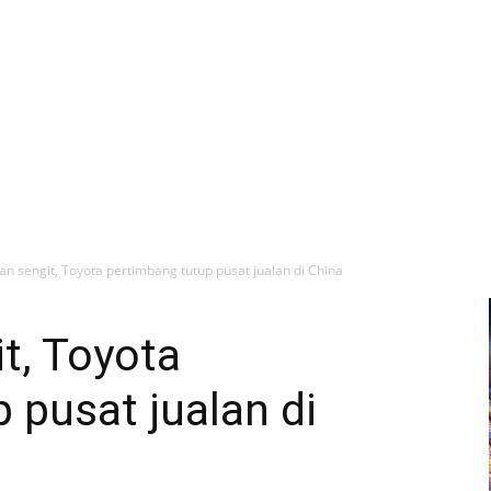
an sengit, Toyota pertimbang tutup pusat jualan di China
t, Toyota
 pusat jualan di