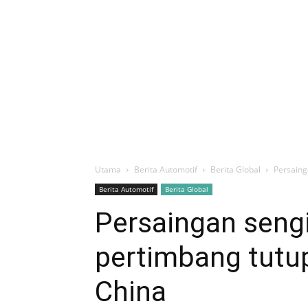
Utama
Berita Automotif
Berita Global
Persaing
Berita Automotif
Berita Global
Persaingan sengi
pertimbang tutup
China