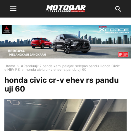
Utama
#Panduuji: 7 benda kami pelajari selepas pandu Honda Civic
e:HEV RS
honda civic cr-v ehev rs pandu uji 60
honda civic cr-v ehev rs pandu
uji 60