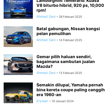
Lamborghini Temerario: Kuasa
V8 biturbo hibrid, 920 ps, 10,000
rpm!
Ahmad Sani
-
28 Februari 2025
Batal gabungan, Nissan kongsi
pelan pemulihan
Ahmad Sani
-
14 Februari 2025
Gemar pilih haluan sendiri,
bagaimana sambutan jualan
Mazda?
Ahmad Sani
-
13 Februari 2025
Semakin dilupai, Yamaha pernah
bina kereta coupe paling canggih
era 1960-an
Erywan
-
19 Januari 2024