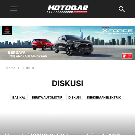
Utama
Diskusi
DISKUSI
BASIKAL
BERITA AUTOMOTIF
DISKUSI
KENDERAAN ELEKTRIK
KERETA
KLASIK
MODIFIKASI
MOTOQAR TV
MOTOSIKAL
PANDUAN
REVIU
RODA TIGA
TEKNOLOGI
TIPS
TRAK
TRENDING
VIDEO