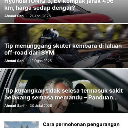
Hyundai IONIQ 3, EV kompak jarak 496
km, harga sedap dengar?
Ahmad Sani
-
21 April 2026
Tip menunggang skuter kembara di laluan
off-road dari SYM
Ahmad Sani
-
12 Ogos 2025
Tip kurangkan tidak selesa termasuk sakit
belakang semasa memandu – Panduan...
Ahmad Sani
-
30 Julai 2025
Cara permohonan pengurangan