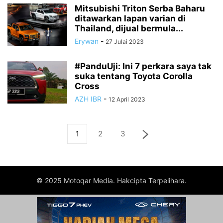
Mitsubishi Triton Serba Baharu
ditawarkan lapan varian di
Thailand, dijual bermula...
Erywan
-
27 Julai 2023
#PanduUji: Ini 7 perkara saya tak
suka tentang Toyota Corolla
Cross
AZH IBR
-
12 April 2023
1
2
3
© 2025 Motoqar Media. Hakcipta Terpelihara.