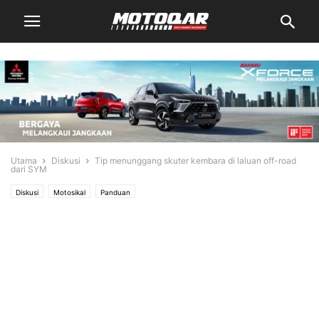
Utama
Diskusi
Tip menunggang skuter kembara di laluan off-road
dari SYM
Diskusi
Motosikal
Panduan