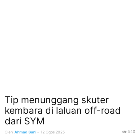
Tip menunggang skuter
kembara di laluan off-road
dari SYM
540
Oleh
Ahmad Sani
-
12 Ogos 2025