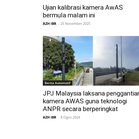
Ujian kalibrasi kamera AwAS
bermula malam ini
AZH IBR
-
25 November 2025
Berita Automotif
JPJ Malaysia laksana penggantia
kamera AWAS guna teknologi
ANPR secara berperingkat
AZH IBR
-
8 Ogos 2024