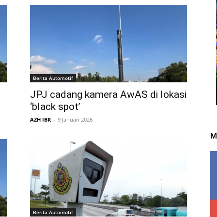
Berita Automotif
JPJ cadang kamera AwAS di lokasi
‘black spot’
AZH IBR
-
9 Januari 2026
M
Berita Automotif