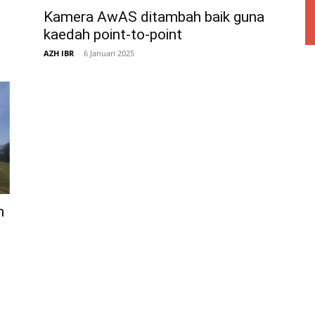
Kamera AwAS ditambah baik guna
kaedah point-to-point
AZH IBR
-
6 Januari 2025
n