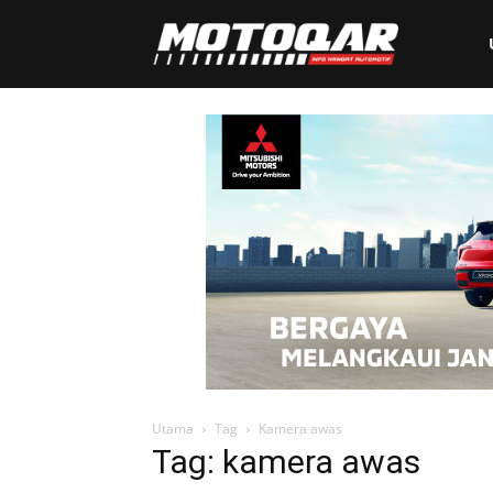
Motoqar
Utama
Tag
Kamera awas
Tag: kamera awas