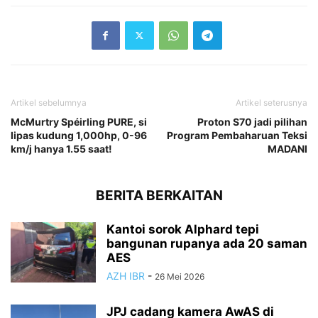
Artikel sebelumnya
Artikel seterusnya
McMurtry Spéirling PURE, si
Proton S70 jadi pilihan
lipas kudung 1,000hp, 0-96
Program Pembaharuan Teksi
km/j hanya 1.55 saat!
MADANI
BERITA BERKAITAN
Kantoi sorok Alphard tepi
bangunan rupanya ada 20 saman
AES
AZH IBR
-
26 Mei 2026
JPJ cadang kamera AwAS di