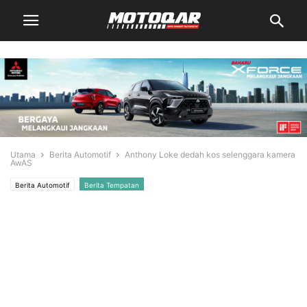
Utama
Berita Automotif
Anthony Loke dedah kos selenggara kamera
AwAS
Berita Automotif
Berita Tempatan