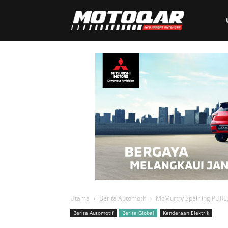
Motoqar
Utama
Berita Automotif
McMurtry Spéirling PURE, 
Berita Automotif
Berita Global
Kenderaan Elektrik