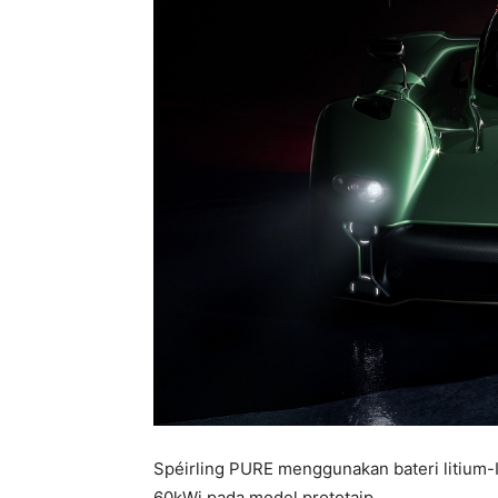
Spéirling PURE menggunakan bateri litium-
60kWj pada model prototaip.