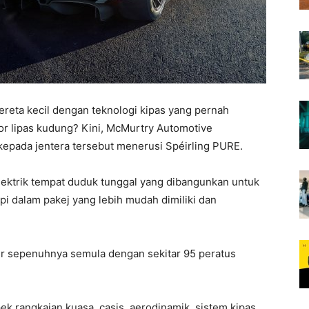
ereta kecil dengan teknologi kipas yang pernah
or lipas kudung? Kini, McMurtry Automotive
epada jentera tersebut menerusi Spéirling PURE.
lektrik tempat duduk tunggal yang dibangunkan untuk
pi dalam pakej yang lebih mudah dimiliki dan
ir sepenuhnya semula dengan sekitar 95 peratus
pek rangkaian kuasa, casis, aerodinamik, sistem kipas,