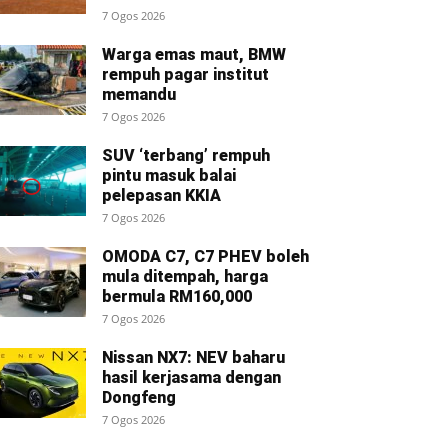
7 Ogos 2026
Warga emas maut, BMW
rempuh pagar institut
memandu
7 Ogos 2026
SUV ‘terbang’ rempuh
pintu masuk balai
pelepasan KKIA
7 Ogos 2026
OMODA C7, C7 PHEV boleh
mula ditempah, harga
bermula RM160,000
7 Ogos 2026
Nissan NX7: NEV baharu
hasil kerjasama dengan
Dongfeng
7 Ogos 2026