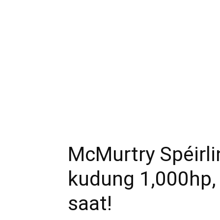
McMurtry Spéirli
kudung 1,000hp, 
saat!