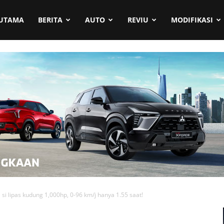
UTAMA
BERITA
AUTO
REVIU
MODIFIKASI
si lipas kudung 1,000hp, 0-96 km/j hanya 1.55 saat!