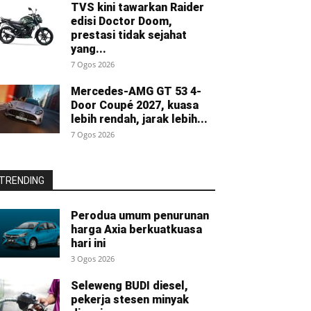
TVS kini tawarkan Raider
edisi Doctor Doom,
prestasi tidak sejahat
yang...
7 Ogos 2026
Mercedes-AMG GT 53 4-
Door Coupé 2027, kuasa
lebih rendah, jarak lebih...
7 Ogos 2026
TRENDING
Perodua umum penurunan
harga Axia berkuatkuasa
hari ini
3 Ogos 2026
Seleweng BUDI diesel,
pekerja stesen minyak