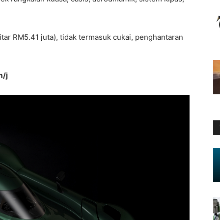
tar RM5.41 juta), tidak termasuk cukai, penghantaran
/j