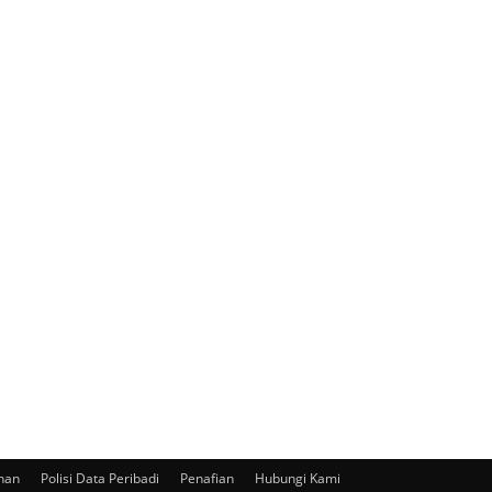
nan
Polisi Data Peribadi
Penafian
Hubungi Kami