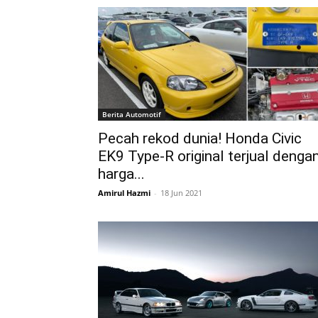
Berita Automotif
Pecah rekod dunia! Honda Civic
EK9 Type-R original terjual denga
harga...
Amirul Hazmi
-
18 Jun 2021