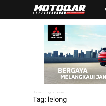
Motoqar
Utama
Tag
Lelong
Tag: lelong