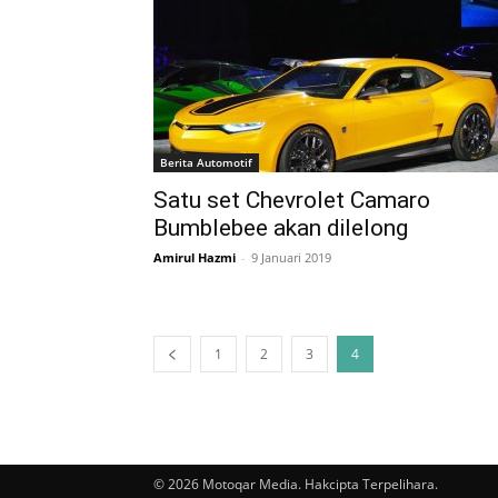
Berita Automotif
Satu set Chevrolet Camaro
Bumblebee akan dilelong
Amirul Hazmi
-
9 Januari 2019
1
2
3
4
© 2026 Motoqar Media. Hakcipta Terpelihara.