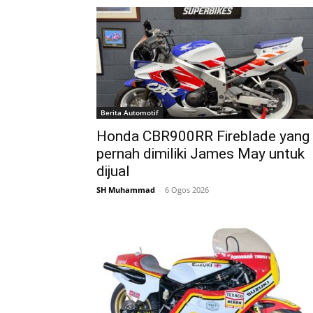
Berita Automotif
Honda CBR900RR Fireblade yang
pernah dimiliki James May untuk
dijual
SH Muhammad
-
6 Ogos 2026