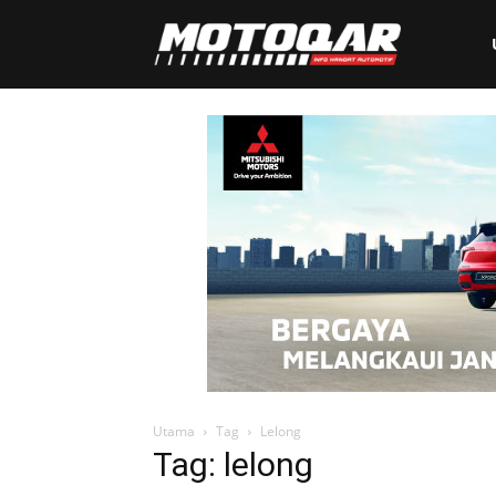
Motoqar
Utama
Tag
Lelong
Tag: lelong