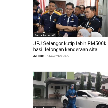
Berita Automotif
JPJ Selangor kutip lebih RM500k
hasil lelongan kenderaan sita
AZH IBR
-
5 November 2025