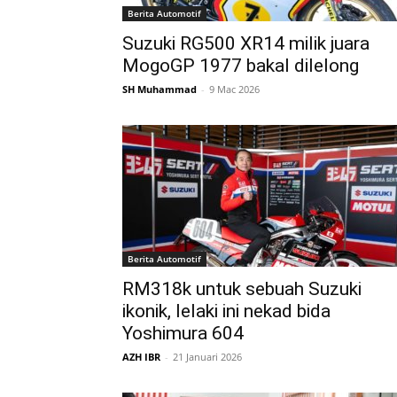
Berita Automotif
Suzuki RG500 XR14 milik juara
MogoGP 1977 bakal dilelong
SH Muhammad
-
9 Mac 2026
Berita Automotif
RM318k untuk sebuah Suzuki
ikonik, lelaki ini nekad bida
Yoshimura 604
AZH IBR
-
21 Januari 2026