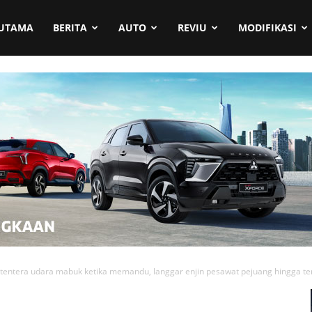
UTAMA
BERITA
AUTO
REVIU
MODIFIKASI
tentera udara mabuk ketika memandu, langgar enjin pesawat pejuang hingga te