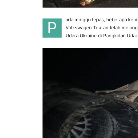
ada minggu lepas, beberapa kepin
P
Volkswagen Touran telah melang
Udara Ukraine di Pangkalan Udara