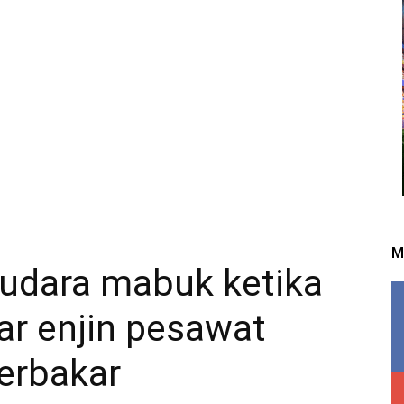
M
 udara mabuk ketika
r enjin pesawat
erbakar