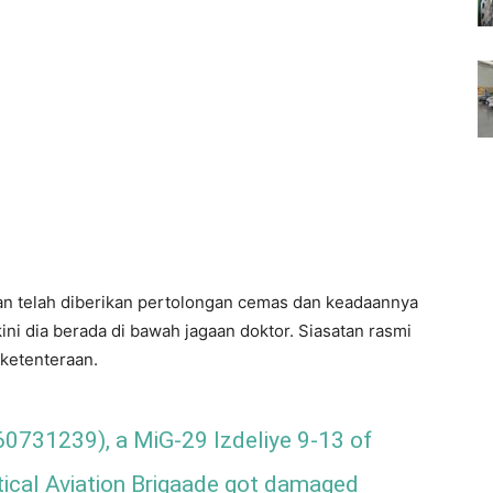
n telah diberikan pertolongan cemas dan keadaannya
kini dia berada di bawah jagaan doktor. Siasatan rasmi
 ketenteraan.
60731239), a MiG-29 Izdeliye 9-13 of
tical Aviation Brigaade got damaged