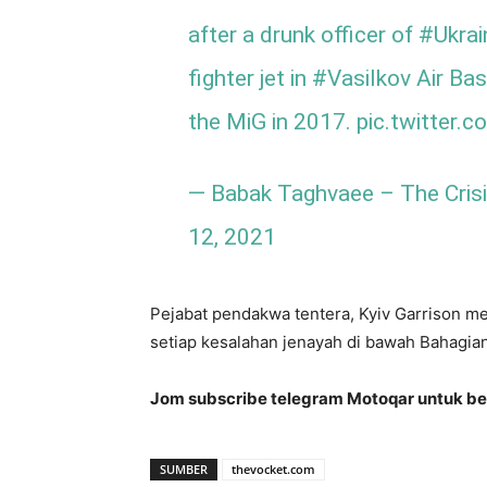
after a drunk officer of
#Ukrai
fighter jet in
#Vasilkov
Air Ba
the MiG in 2017.
pic.twitter
— Babak Taghvaee – The Cri
12, 2021
Pejabat pendakwa tentera, Kyiv Garrison m
setiap kesalahan jenayah di bawah Bahagian
Jom subscribe telegram Motoqar untuk ber
SUMBER
thevocket.com