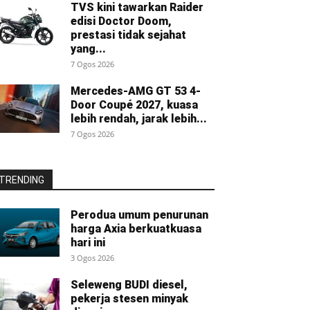
TVS kini tawarkan Raider
edisi Doctor Doom,
prestasi tidak sejahat
yang...
7 Ogos 2026
Mercedes-AMG GT 53 4-
Door Coupé 2027, kuasa
lebih rendah, jarak lebih...
7 Ogos 2026
TRENDING
Perodua umum penurunan
harga Axia berkuatkuasa
hari ini
3 Ogos 2026
Seleweng BUDI diesel,
pekerja stesen minyak