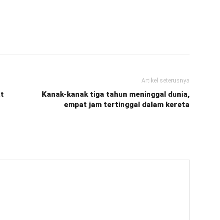
Artikel seterusnya
at
Kanak-kanak tiga tahun meninggal dunia,
empat jam tertinggal dalam kereta