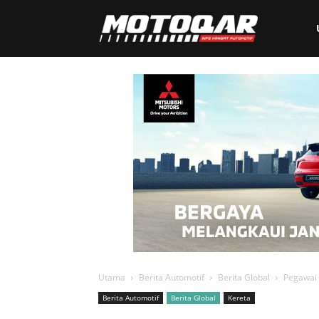
Motoqar
Utama
Berita Automotif
Berita Global
Pegawai 
Berita Automotif
Berita Global
Kereta