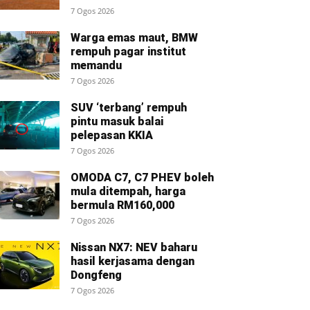
7 Ogos 2026
Warga emas maut, BMW
rempuh pagar institut
memandu
7 Ogos 2026
SUV ‘terbang’ rempuh
pintu masuk balai
pelepasan KKIA
7 Ogos 2026
OMODA C7, C7 PHEV boleh
mula ditempah, harga
bermula RM160,000
7 Ogos 2026
Nissan NX7: NEV baharu
hasil kerjasama dengan
Dongfeng
7 Ogos 2026