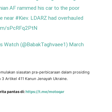
nian
AF rammed his car to the poor
se near
#Kiev
. LDARZ had overhauled
.com/sPcRFq2PtN
sis Watch (@BabakTaghvaee1)
March
emulakan siasatan pra-perbicaraan dalam prosiding
 3 Artikel 411 Kanun Jenayah Ukraine.
ita pantas di:
https://t.me/motoqar