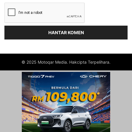
© 2025 Motoqar Media. Hakcipta Terpelihara.