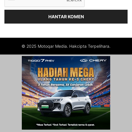
© 2025 Motoqar Media. Hakcipta Terpelihara.