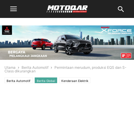
Utama
Berita Automotif
Permintaan merudum, produksi EQS dan S-
Class dikurangkan
Berita Automotif
Berita Global
Kenderaan Elektrik