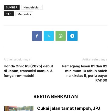
SUMBER
Handelsblatt
TAG
Mercedes
Artikel sebelumnya
Artikel seterusnya
Honda Civic RS (2025) debut
Pemegang lesen B1 dan B2
di Jepun, transmisi manual &
minimum 10 tahun boleh
fungsi rev-match!
naik kelas B, perlu bayar
RM160
BERITA BERKAITAN
Cukai jalan tamat tempoh, JPJ