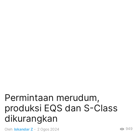
Permintaan merudum,
produksi EQS dan S-Class
dikurangkan
949
Oleh
Iskandar Z
-
2 Ogos 2024