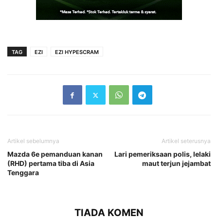
TAG
EZI
EZI HYPESCRAM
Artikel sebelumnya
Artikel seterusnya
Mazda 6e pemanduan kanan
Lari pemeriksaan polis, lelaki
(RHD) pertama tiba di Asia
maut terjun jejambat
Tenggara
TIADA KOMEN