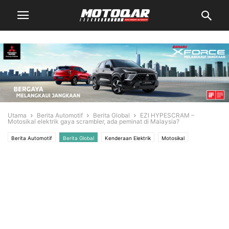
Utama
Berita Automotif
Berita Global
EZI HYPESCRAM –
Motosikal elektrik gaya scrambler, ada peminat di Malaysia?
Berita Automotif
Berita Global
Kenderaan Elektrik
Motosikal