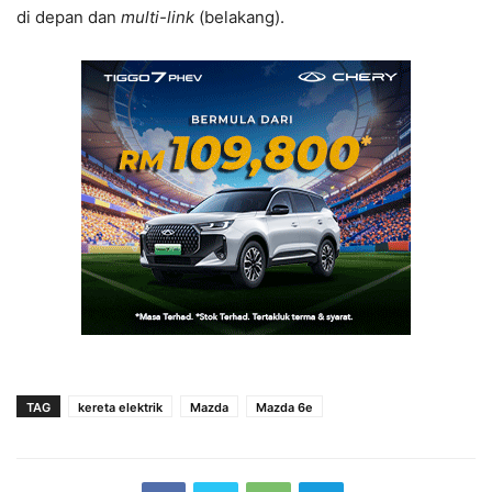
di depan dan
multi-link
(belakang).
TAG
kereta elektrik
Mazda
Mazda 6e