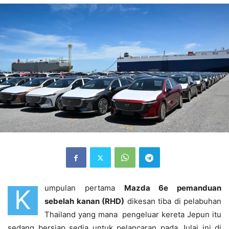
umpulan pertama
Mazda 6e pemanduan
K
sebelah kanan (RHD)
dikesan tiba di pelabuhan
Thailand yang mana pengeluar kereta Jepun itu
sedang bersiap sedia untuk pelancaran pada Julai ini di