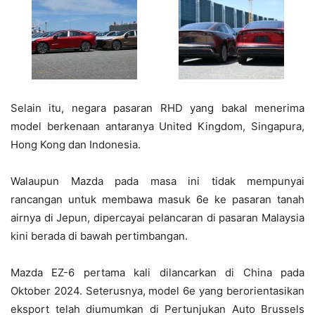
Selain itu, negara pasaran RHD yang bakal menerima
model berkenaan antaranya United Kingdom, Singapura,
Hong Kong dan Indonesia.
Walaupun Mazda pada masa ini tidak mempunyai
rancangan untuk membawa masuk 6e ke pasaran tanah
airnya di Jepun, dipercayai pelancaran di pasaran Malaysia
kini berada di bawah pertimbangan.
Mazda EZ-6 pertama kali dilancarkan di China pada
Oktober 2024. Seterusnya, model 6e yang berorientasikan
eksport telah diumumkan di Pertunjukan Auto Brussels