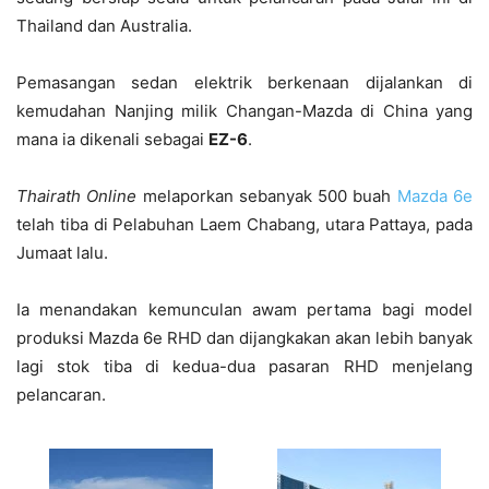
Thailand dan Australia.
Pemasangan sedan elektrik berkenaan dijalankan di
kemudahan Nanjing milik Changan-Mazda di China yang
mana ia dikenali sebagai
EZ-6
.
Thairath Online
melaporkan sebanyak 500 buah
Mazda 6e
telah tiba di Pelabuhan Laem Chabang, utara Pattaya, pada
Jumaat lalu.
Ia menandakan kemunculan awam pertama bagi model
produksi Mazda 6e RHD dan dijangkakan akan lebih banyak
lagi stok tiba di kedua-dua pasaran RHD menjelang
pelancaran.