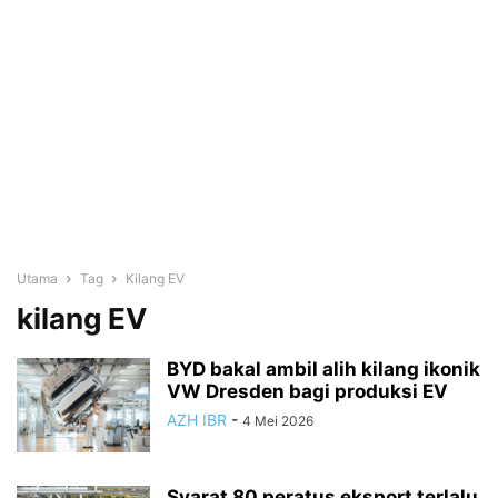
Utama
Tag
Kilang EV
kilang EV
BYD bakal ambil alih kilang ikonik
VW Dresden bagi produksi EV
AZH IBR
-
4 Mei 2026
Syarat 80 peratus eksport terlalu