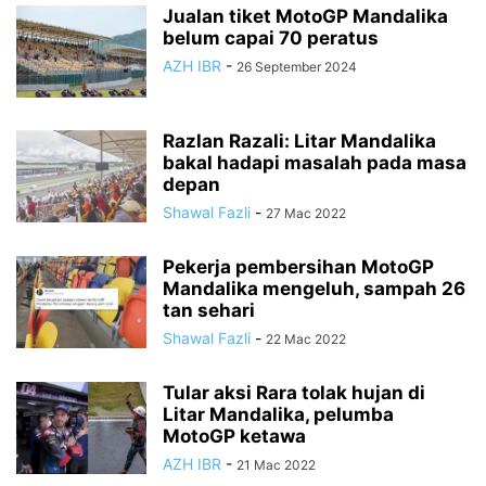
Jualan tiket MotoGP Mandalika
belum capai 70 peratus
AZH IBR
-
26 September 2024
Razlan Razali: Litar Mandalika
bakal hadapi masalah pada masa
depan
Shawal Fazli
-
27 Mac 2022
Pekerja pembersihan MotoGP
Mandalika mengeluh, sampah 26
tan sehari
Shawal Fazli
-
22 Mac 2022
Tular aksi Rara tolak hujan di
Litar Mandalika, pelumba
MotoGP ketawa
AZH IBR
-
21 Mac 2022