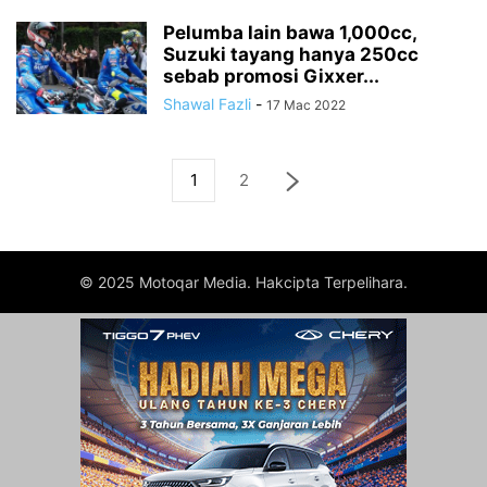
Pelumba lain bawa 1,000cc,
Suzuki tayang hanya 250cc
sebab promosi Gixxer...
Shawal Fazli
-
17 Mac 2022
1
2
© 2025 Motoqar Media. Hakcipta Terpelihara.