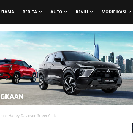
UTAMA
BERITA
AUTO
REVIU
MODIFIKASI
una Harley-Davidson Street Glide