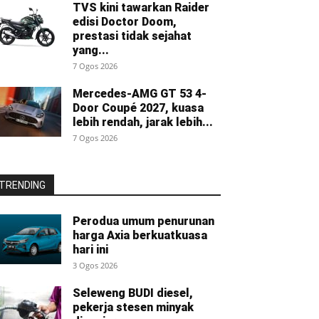
TVS kini tawarkan Raider
edisi Doctor Doom,
prestasi tidak sejahat
yang...
7 Ogos 2026
Mercedes-AMG GT 53 4-
Door Coupé 2027, kuasa
lebih rendah, jarak lebih...
7 Ogos 2026
TRENDING
Perodua umum penurunan
harga Axia berkuatkuasa
hari ini
3 Ogos 2026
Seleweng BUDI diesel,
pekerja stesen minyak