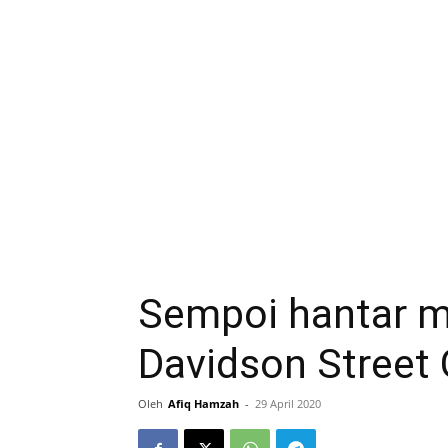
Sempoi hantar m
Davidson Street 
Oleh
Afiq Hamzah
-
29 April 2020