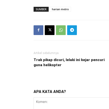
SUMBER
harian metro
Artikel sebelumnya
Trak pikap dicuri, lelaki ini kejar pencuri
guna helikopter
APA KATA ANDA?