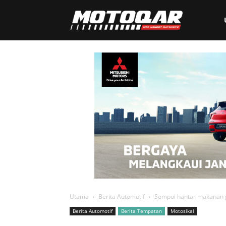
Motoqar
Utama
Berita Automotif
Sempoi hantar makanan g
Berita Automotif
Berita Tempatan
Motosikal