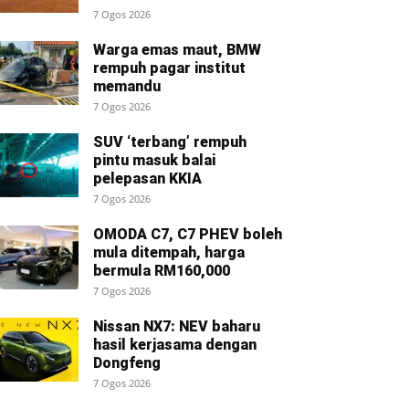
7 Ogos 2026
Warga emas maut, BMW
rempuh pagar institut
memandu
7 Ogos 2026
SUV ‘terbang’ rempuh
pintu masuk balai
pelepasan KKIA
7 Ogos 2026
OMODA C7, C7 PHEV boleh
mula ditempah, harga
bermula RM160,000
7 Ogos 2026
Nissan NX7: NEV baharu
hasil kerjasama dengan
Dongfeng
7 Ogos 2026