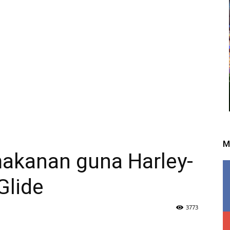
M
akanan guna Harley-
Glide
3773