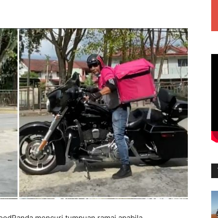
oodPanda mencuri tumpuan ramai apabila