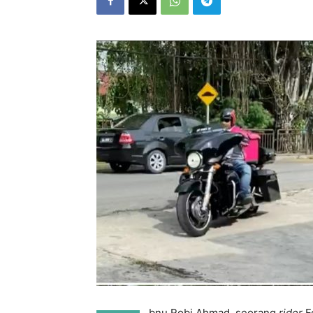
bnu Robi Ahmad, seorang
rider
F