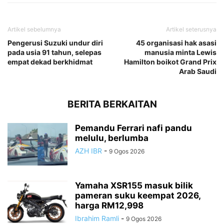
Artikel sebelumnya
Artikel seterusnya
Pengerusi Suzuki undur diri
45 organisasi hak asasi
pada usia 91 tahun, selepas
manusia minta Lewis
empat dekad berkhidmat
Hamilton boikot Grand Prix
Arab Saudi
BERITA BERKAITAN
Pemandu Ferrari nafi pandu
melulu, berlumba
AZH IBR
-
9 Ogos 2026
Yamaha XSR155 masuk bilik
pameran suku keempat 2026,
harga RM12,998
Ibrahim Ramli
-
9 Ogos 2026