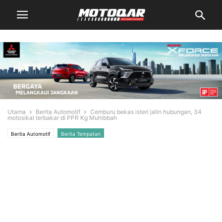
Utama
Berita Automotif
Cemburu bekas isteri jalin hubungan, 34
motosikal terbakar di PPR Kg Muhibbah
Berita Automotif
Berita Tempatan