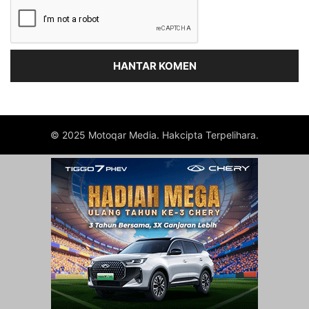
© 2025 Motoqar Media. Hakcipta Terpelihara.