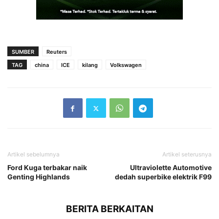
SUMBER
Reuters
TAG
china
ICE
kilang
Volkswagen
Artikel sebelumnya
Artikel seterusnya
Ford Kuga terbakar naik
Ultraviolette Automotive
Genting Highlands
dedah superbike elektrik F99
BERITA BERKAITAN