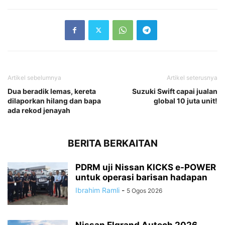
Artikel sebelumnya
Artikel seterusnya
Dua beradik lemas, kereta
Suzuki Swift capai jualan
dilaporkan hilang dan bapa
global 10 juta unit!
ada rekod jenayah
BERITA BERKAITAN
PDRM uji Nissan KICKS e-POWER
untuk operasi barisan hadapan
Ibrahim Ramli
-
5 Ogos 2026
Nissan Elgrand Autech 2026