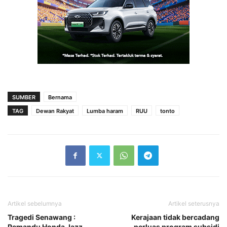
SUMBER
Bernama
TAG
Dewan Rakyat
Lumba haram
RUU
tonto
Artikel sebelumnya
Artikel seterusnya
Tragedi Senawang :
Kerajaan tidak bercadang
Pemandu Honda Jazz
perluas program subsidi