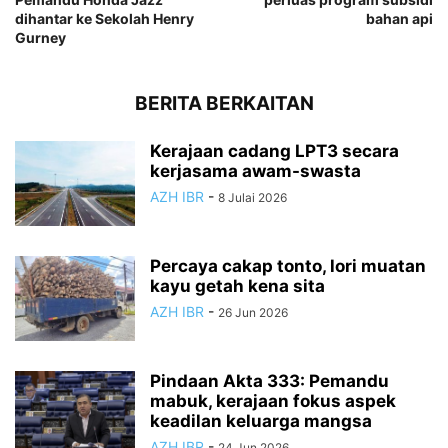
dihantar ke Sekolah Henry
bahan api
Gurney
BERITA BERKAITAN
Kerajaan cadang LPT3 secara
kerjasama awam-swasta
AZH IBR
-
8 Julai 2026
Percaya cakap tonto, lori muatan
kayu getah kena sita
AZH IBR
-
26 Jun 2026
Pindaan Akta 333: Pemandu
mabuk, kerajaan fokus aspek
keadilan keluarga mangsa
AZH IBR
-
24 Jun 2026