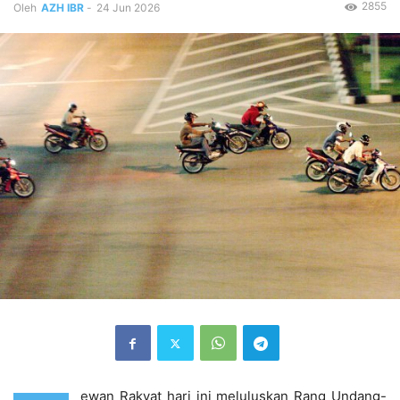
2855
Oleh
AZH IBR
-
24 Jun 2026
ewan Rakyat hari ini meluluskan Rang Undang-