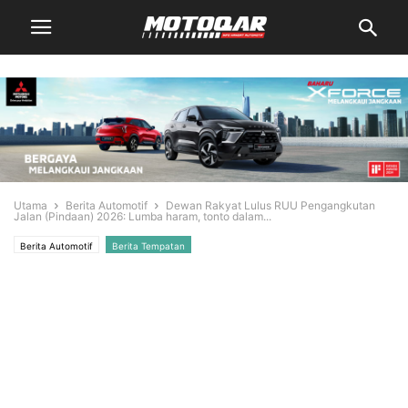
Utama
Berita Automotif
Dewan Rakyat Lulus RUU Pengangkutan
Jalan (Pindaan) 2026: Lumba haram, tonto dalam...
Berita Automotif
Berita Tempatan