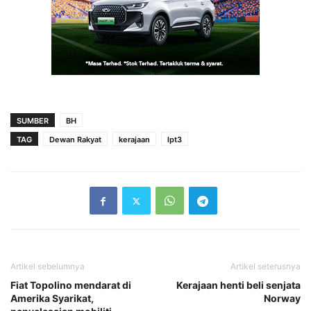
SUMBER
BH
TAG
Dewan Rakyat
kerajaan
lpt3
Artikel sebelumnya
Artikel seterusnya
Fiat Topolino mendarat di
Kerajaan henti beli senjata
Amerika Syarikat,
Norway