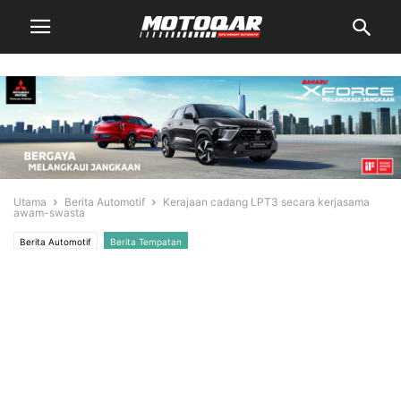
Utama
Berita Automotif
Kerajaan cadang LPT3 secara kerjasama
awam-swasta
Berita Automotif
Berita Tempatan