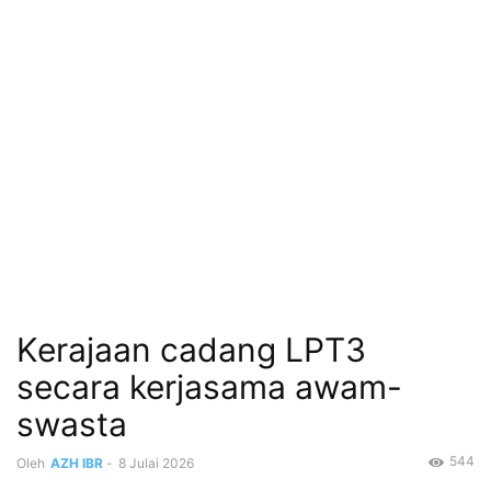
Kerajaan cadang LPT3
secara kerjasama awam-
swasta
544
Oleh
AZH IBR
-
8 Julai 2026