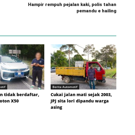
Hampir rempuh pejalan kaki, polis tahan
pemandu e hailing
otif
Berita Automotif
 tidak berdaftar,
Cukai jalan mati sejak 2003,
roton X50
JPJ sita lori dipandu warga
asing