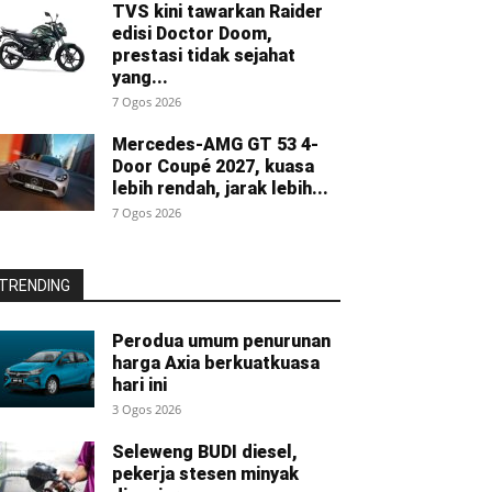
TVS kini tawarkan Raider
edisi Doctor Doom,
prestasi tidak sejahat
yang...
7 Ogos 2026
Mercedes-AMG GT 53 4-
Door Coupé 2027, kuasa
lebih rendah, jarak lebih...
7 Ogos 2026
TRENDING
Perodua umum penurunan
harga Axia berkuatkuasa
hari ini
3 Ogos 2026
Seleweng BUDI diesel,
pekerja stesen minyak