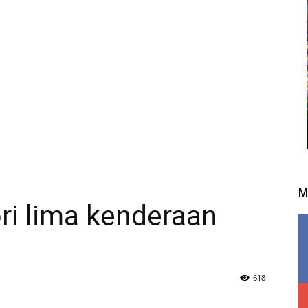
M
ri lima kenderaan
618