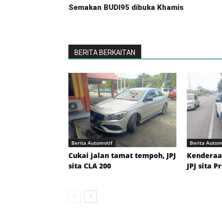
Semakan BUDI95 dibuka Khamis
BERITA BERKAITAN
Berita Automotif
Berita Autom
Cukai jalan tamat tempoh, JPJ
Kenderaan
sita CLA 200
JPJ sita P