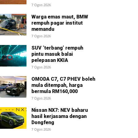
7 Ogos 2026
Warga emas maut, BMW
rempuh pagar institut
memandu
7 Ogos 2026
SUV ‘terbang’ rempuh
pintu masuk balai
pelepasan KKIA
7 Ogos 2026
OMODA C7, C7 PHEV boleh
mula ditempah, harga
bermula RM160,000
7 Ogos 2026
Nissan NX7: NEV baharu
hasil kerjasama dengan
Dongfeng
7 Ogos 2026