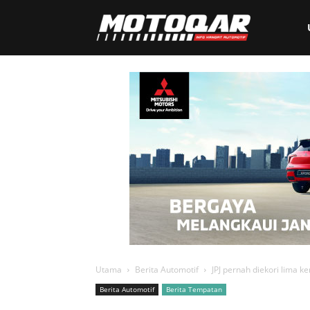
Motoqar
Utama
Berita Automotif
JPJ pernah diekori lima k
Berita Automotif
Berita Tempatan