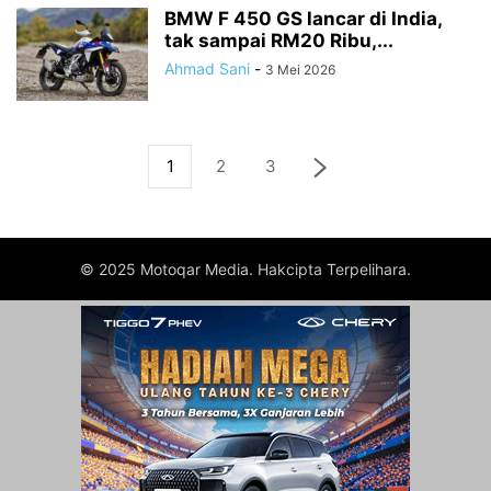
BMW F 450 GS lancar di India,
tak sampai RM20 Ribu,...
Ahmad Sani
-
3 Mei 2026
1
2
3
© 2025 Motoqar Media. Hakcipta Terpelihara.