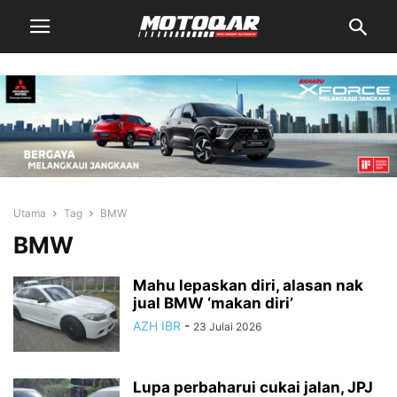
Utama
Tag
BMW
BMW
Mahu lepaskan diri, alasan nak
jual BMW ‘makan diri’
AZH IBR
-
23 Julai 2026
Lupa perbaharui cukai jalan, JPJ