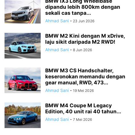
BMW iX3 Long Wheelbase
dipandu lebih 800km dengan
sekali cas tanpa...
Ahmad Sani
-
23 Jun 2026
BMW M2 Kini dengan M xDrive,
laju sikit daripada M2 RWD!
Ahmad Sani
-
8 Jun 2026
BMW M3 CS Handschalter,
keseronokan memandu dengan
gear manual, RWD, 473...
Ahmad Sani
-
19 Mei 2026
BMW M4 Coupe M Legacy
Edition, 40 unit rai 40 tahun...
Ahmad Sani
-
7 Mei 2026