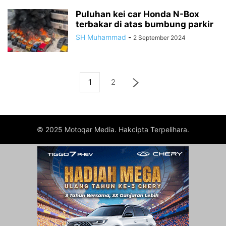
Puluhan kei car Honda N-Box
terbakar di atas bumbung parkir
SH Muhammad
-
2 September 2024
1
2
© 2025 Motoqar Media. Hakcipta Terpelihara.