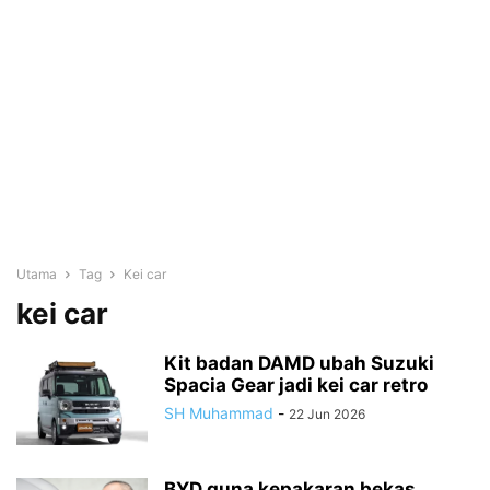
Utama
Tag
Kei car
kei car
Kit badan DAMD ubah Suzuki
Spacia Gear jadi kei car retro
SH Muhammad
-
22 Jun 2026
BYD guna kepakaran bekas