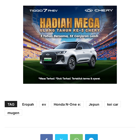
TAG
Eropah
ev
Honda N-One e:
Jepun
kei car
mugen