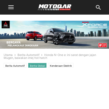
Utama
Berita Automotif
Honda N-One e: ini sarat dengan jajan
Mugen, bawakan imej hot hatch
Berita Automotif
Berita Global
Kenderaan Elektrik