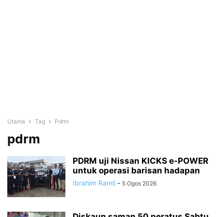
Utama
Tag
Pdrm
pdrm
PDRM uji Nissan KICKS e-POWER
untuk operasi barisan hadapan
Ibrahim Ramli
-
5 Ogos 2026
Diskaun saman 50 peratus Sabtu