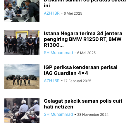
ini
AZH IBR
-
6 Mei 2025
Istana Negara terima 34 jentera
pengiring BMW R1250 RT, BMW
R1300...
SH Muhammad
-
6 Mei 2025
IGP periksa kenderaan perisai
IAG Guardian 4×4
AZH IBR
-
17 Februari 2025
Gelagat pakcik saman polis cuit
hati netizen
SH Muhammad
-
28 November 2024