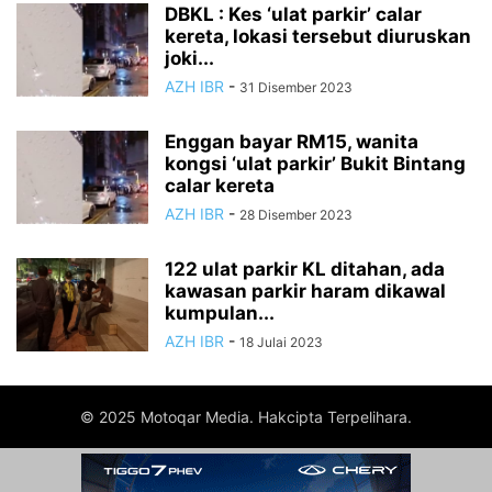
DBKL : Kes ‘ulat parkir’ calar
kereta, lokasi tersebut diuruskan
joki...
AZH IBR
-
31 Disember 2023
Enggan bayar RM15, wanita
kongsi ‘ulat parkir’ Bukit Bintang
calar kereta
AZH IBR
-
28 Disember 2023
122 ulat parkir KL ditahan, ada
kawasan parkir haram dikawal
kumpulan...
AZH IBR
-
18 Julai 2023
© 2025 Motoqar Media. Hakcipta Terpelihara.