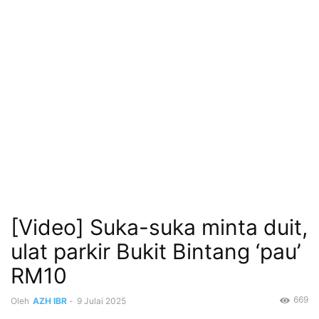
[Video] Suka-suka minta duit,
ulat parkir Bukit Bintang ‘pau’
RM10
669
Oleh
AZH IBR
-
9 Julai 2025