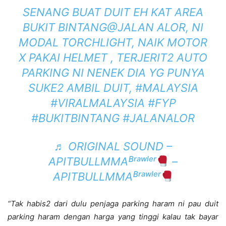
SENANG BUAT DUIT EH KAT AREA
BUKIT BINTANG@JALAN ALOR, NI
MODAL TORCHLIGHT, NAIK MOTOR
X PAKAI HELMET , TERJERIT2 AUTO
PARKING NI NENEK DIA YG PUNYA
SUKE2 AMBIL DUIT,
#MALAYSIA
#VIRALMALAYSIA
#FYP
#BUKITBINTANG
#JALANALOR
♬ ORIGINAL SOUND –
APITBULLMMAᴮʳᵃʷˡᵉʳ
–
APITBULLMMAᴮʳᵃʷˡᵉʳ
“Tak habis2 dari dulu penjaga parking haram ni pau duit
parking haram dengan harga yang tinggi kalau tak bayar