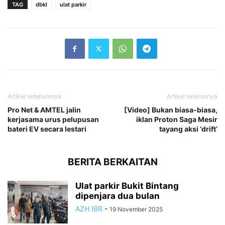
TAG
dbkl
ulat parkir
Artikel sebelumnya
Artikel seterusnya
Pro Net & AMTEL jalin
[Video] Bukan biasa-biasa,
kerjasama urus pelupusan
iklan Proton Saga Mesir
bateri EV secara lestari
tayang aksi ‘drift’
BERITA BERKAITAN
Ulat parkir Bukit Bintang
dipenjara dua bulan
AZH IBR
-
19 November 2025