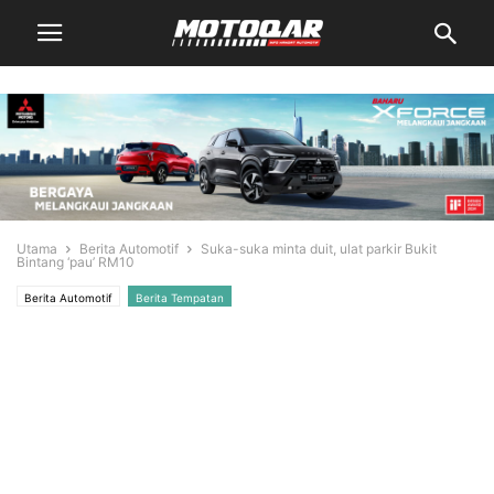
Utama
Berita Automotif
Suka-suka minta duit, ulat parkir Bukit
Bintang ‘pau’ RM10
Berita Automotif
Berita Tempatan