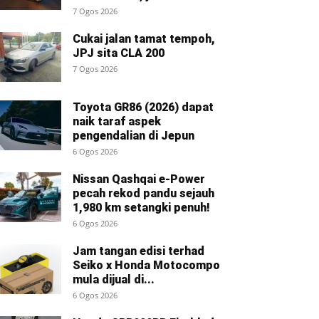
7 Ogos 2026
Cukai jalan tamat tempoh,
JPJ sita CLA 200
7 Ogos 2026
Toyota GR86 (2026) dapat
naik taraf aspek
pengendalian di Jepun
6 Ogos 2026
Nissan Qashqai e-Power
pecah rekod pandu sejauh
1,980 km setangki penuh!
6 Ogos 2026
Jam tangan edisi terhad
Seiko x Honda Motocompo
mula dijual di...
6 Ogos 2026