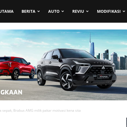
UTAMA
BERITA
AUTO
REVIU
MODIFIKASI
la sepak, Brabus AMG milik pakar motivasi kena sita