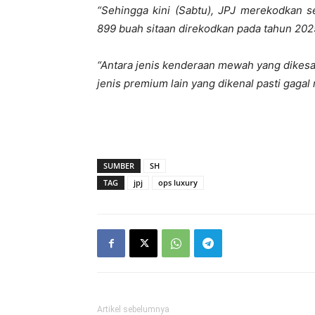
“Sehingga kini (Sabtu), JPJ merekodkan 
899 buah sitaan direkodkan pada tahun 2025
“Antara jenis kenderaan mewah yang dikes
jenis premium lain yang dikenal pasti gaga
SUMBER
SH
TAG
jpj
ops luxury
Artikel sebelumnya