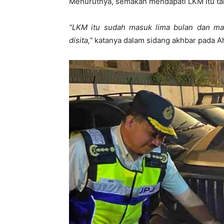
Menurutnya, semakan mendapati LKM itu tam
“LKM itu sudah masuk lima bulan dan mas
disita,”
katanya dalam sidang akhbar pada A