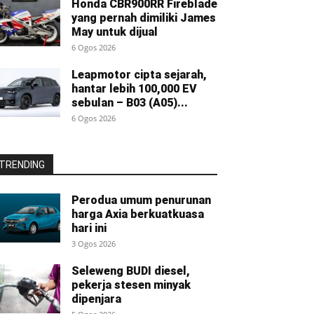
Honda CBR900RR Fireblade
yang pernah dimiliki James
May untuk dijual
6 Ogos 2026
Leapmotor cipta sejarah,
hantar lebih 100,000 EV
sebulan – B03 (A05)...
6 Ogos 2026
TRENDING
Perodua umum penurunan
harga Axia berkuatkuasa
hari ini
3 Ogos 2026
Seleweng BUDI diesel,
pekerja stesen minyak
dipenjara