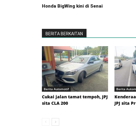
Honda BigWing kini di Senai
BERITA BERKAITAN
Berita Automotif
Berita Autom
Cukai jalan tamat tempoh, JPJ
Kenderaan
sita CLA 200
JPJ sita P