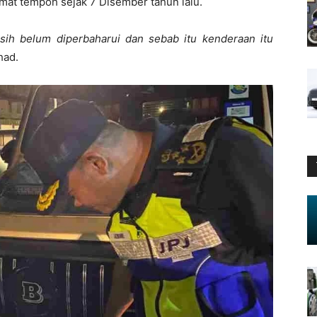
at tempoh sejak 7 Disember tahun lalu.
ih belum diperbaharui dan sebab itu kenderaan itu
had.