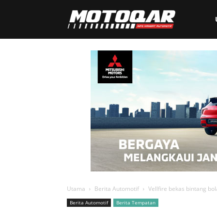
Motoqar
Utama
Berita Automotif
Vellfire bekas bintang bo
Berita Automotif
Berita Tempatan